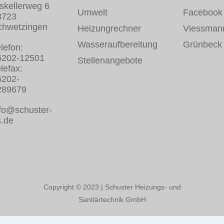
skellerweg 6
Umwelt
Facebook
8723
chwetzingen
Heizungrechner
Viessman
Wasseraufbereitung
Grünbeck
lefon:
6202-12501
Stellenangebote
lefax:
6202-
289679
fo@schuster-
s.de
Copyright © 2023 | Schuster Heizungs- und
Sanitärtechnik GmbH