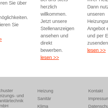
eren Sie über
herzlich
Dann nut
willkommen.
unseren
öglichkeiten.
Jetzt unsere
Heizungs
ieren Sie
Stellenanzeigen
Angebot e
ansehen und
und per E
>
direkt
zusenden
bewerben.
lesen >>
lesen >>
chuster
Heizung
Kontakt
eizungs- und
Sanitär
Impressu
nitärtechnik
mbH
Klima
Datenschu