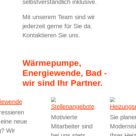
selbstverständlich inklusive.
Mit unserem Team sind wir
jederzeit gerne für Sie da.
Kontaktieren Sie uns.
Wärmepumpe,
Energiewende, Bad -
wir sind Ihr Partner.
eressieren
Motivierte
Sie plane
r eine neue
Mitarbeiter sind
Modernis
? Wir
bei uns stets
Ihrer Hei